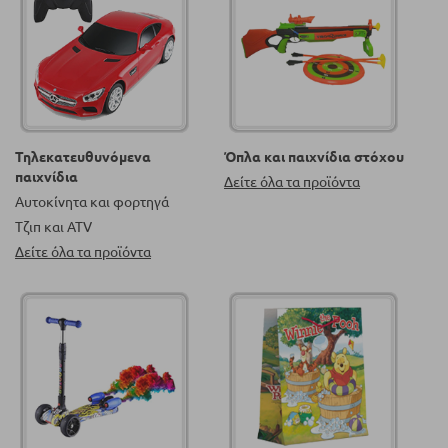
Τηλεκατευθυνόμενα
Όπλα και παιχνίδια στόχου
παιχνίδια
Δείτε όλα τα προϊόντα
Αυτοκίνητα και φορτηγά
Τζιπ και ATV
Δείτε όλα τα προϊόντα