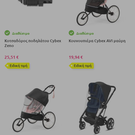
Διαθέσιμο
Διαθέσιμο
Κοτσαδόρος ποδηλάτου Cybex
Κουνουπιέρα Cybex AVI μαύρη
Zeno
25,51 €
19,94 €
Eιδική τιμή
Eιδική τιμή