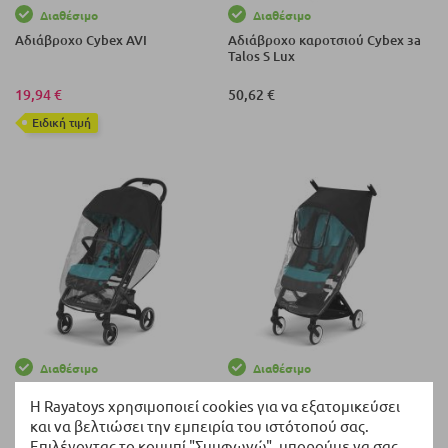
Διαθέσιμο
Διαθέσιμο
Αδιάβροχο Cybex AVI
Αδιάβροχο καροτσιού Cybex за
Talos S Lux
19,94 €
50,62 €
Eιδική τιμή
Διαθέσιμο
Διαθέσιμο
Αδιάβροχο καροτσιού Cybex
Αδιάβροχο καροτσιού Cybex
Η Rayatoys χρησιμοποιεί cookies για να εξατομικεύσει
Beezy
Libelle
και να βελτιώσει την εμπειρία του ιστότοπού σας.
Επιλέγοντας το κουμπί "Συμφωνώ", μπορούμε να σας
54,95 €
54,95 €