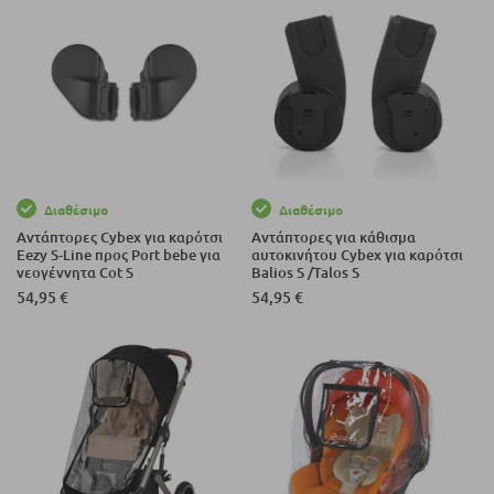
Διαθέσιμο
Διαθέσιμο
Αντάπτορες Cybex για καρότσι
Αντάπτορες για κάθισμα
Eezy S-Line προς Port bebe για
αυτοκινήτου Cybex για καρότσι
νεογέννητα Cot S
Balios S /Talos S
54,95 €
54,95 €