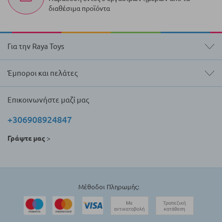
διαθέσιμα προϊόντα
Για την Raya Toys
Έμποροι και πελάτες
Επικοινωνήστε μαζί μας
+306908924847
Γράψτε μας
>
Μέθοδοι Πληρωμής: