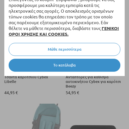
προσφέρουμε μια καλύτερη εμπειρία κατά τις
ηλεκτρονικές σας αγορές. Ο αποκλεισμός ορισμένων
τύπων cookies θα επηρεάσει τον τρόπο με τον οποίο
σας παρέχουμε εξατομικευμένο περιεχόμενο. Εάν
θέλετε να μάθετε περισσότερα, διαβάστε τους
ΓΕΝΙΚΟΙ
ΟΡΟΙ ΧΡΗΣΗΣ ΚΑΙ COOKIES.
Μάθε περισσότερα
Το κατάλαβα
Διαθέσιμο
Διαθέσιμο
Τσάντα καροτσιού Cybex
Αντάπτορες για κάθισμα
Libelle
αυτοκινήτου Cybex για καρότσι
Beezy
44,95 €
54,95 €