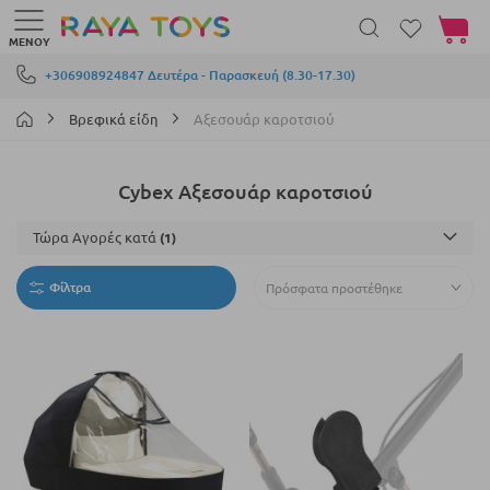
Το καλά
ΜΕΝΟΎ
Μετάβαση στο περιεχόμενο
+306908924847 Δευτέρα - Παρασκευή (8.30-17.30)
Βρεφικά είδη
Αξεσουάρ καροτσιού
Cybex Αξεσουάρ καροτσιού
Τώρα Αγορές κατά
Φίλτρα