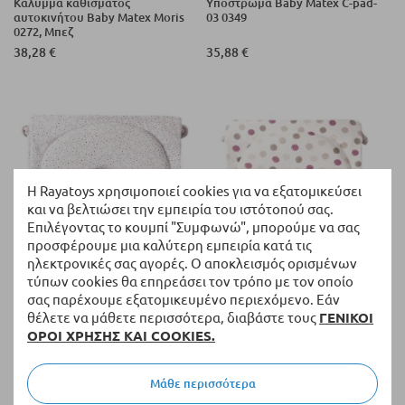
Κάλυμμα καθίσματος
Υπόστρωμα Baby Matex C-pad-
αυτοκινήτου Baby Matex Moris
03 0349
0272, Μπεζ
38,28 €
35,88 €
Η Rayatoys χρησιμοποιεί cookies για να εξατομικεύσει
και να βελτιώσει την εμπειρία του ιστότοπού σας.
Επιλέγοντας το κουμπί "Συμφωνώ", μπορούμε να σας
προσφέρουμε μια καλύτερη εμπειρία κατά τις
ηλεκτρονικές σας αγορές. Ο αποκλεισμός ορισμένων
Διαθέσιμο
Διαθέσιμο
τύπων cookies θα επηρεάσει τον τρόπο με τον οποίο
Υπόστρωμα Baby Matex C-pad-
Υπόστρωμα Baby Matex C-pad-
σας παρέχουμε εξατομικευμένο περιεχόμενο. Εάν
02 0349
01 0349
θέλετε να μάθετε περισσότερα, διαβάστε τους
ΓΕΝΙΚΟΙ
ΟΡΟΙ ΧΡΗΣΗΣ ΚΑΙ COOKIES.
35,88 €
35,88 €
Μάθε περισσότερα