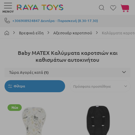
Το καλά
ΜΕΝΟΎ
Μετάβαση στο περιεχόμενο
+306908924847 Δευτέρα - Παρασκευή (8.30-17.30)
Βρεφικά είδη
Αξεσουάρ καροτσιού
Καλύμματα καροτσ
Baby MATEX Καλύμματα καροτσιών και
καθισμάτων αυτοκινήτου
Τώρα Αγορές κατά
Φίλτρα
Νέο