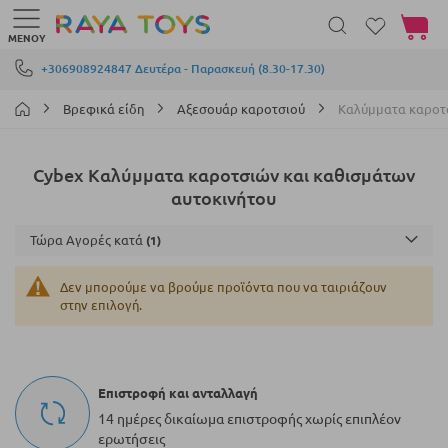
Το καλά
ΜΕΝΟΎ
Μετάβαση στο περιεχόμενο
+306908924847 Δευτέρα - Παρασκευή (8.30-17.30)
Βρεφικά είδη
Αξεσουάρ καροτσιού
Καλύμματα καροτσ
Cybex Καλύμματα καροτσιών και καθισμάτων
αυτοκινήτου
Τώρα Αγορές κατά
Δεν μπορούμε να βρούμε προϊόντα που να ταιριάζουν
στην επιλογή.
Επιστροφή και ανταλλαγή
14 ημέρες δικαίωμα επιστροφής χωρίς επιπλέον
ερωτήσεις