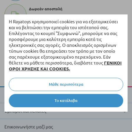
Δωρεάν αποστολή
Για παραγγελίες άνω των 50 EUR*
Η Rayatoys χρησιμοποιεί cookies για να εξατομικεύσει
και να βελτιώσει την εμπειρία του ιστότοπού σας.
Επιλέγοντας το κουμπί "Συμφωνώ", μπορούμε να σας
100.000+ προϊόντα
προσφέρουμε μια καλύτερη εμπειρία κατά τις
Μια ποικιλία από πρωτότυπα προϊόντα πάντα σε
ηλεκτρονικές σας αγορές. Ο αποκλεισμός ορισμένων
απόθεμα
τύπων cookies θα επηρεάσει τον τρόπο με τον οποίο
σας παρέχουμε εξατομικευμένο περιεχόμενο. Εάν
Γρήγορη διανομή
θέλετε να μάθετε περισσότερα, διαβάστε τους
ΓΕΝΙΚΟΙ
Παράδοση εντός 5 εργάσιμων ημερών από τα
ΟΡΟΙ ΧΡΗΣΗΣ ΚΑΙ COOKIES.
διαθέσιμα προϊόντα
Μάθε περισσότερα
Για την Raya Toys
Το κατάλαβα
Έμποροι και πελάτες
Επικοινωνήστε μαζί μας