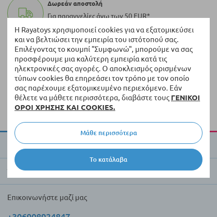
Δωρεάν αποστολή
Για παραγγελίες άνω των 50 EUR*
Η Rayatoys χρησιμοποιεί cookies για να εξατομικεύσει
και να βελτιώσει την εμπειρία του ιστότοπού σας.
100.000+ προϊόντα
Επιλέγοντας το κουμπί "Συμφωνώ", μπορούμε να σας
Μια ποικιλία από πρωτότυπα προϊόντα πάντα σε
προσφέρουμε μια καλύτερη εμπειρία κατά τις
απόθεμα
ηλεκτρονικές σας αγορές. Ο αποκλεισμός ορισμένων
τύπων cookies θα επηρεάσει τον τρόπο με τον οποίο
Γρήγορη διανομή
σας παρέχουμε εξατομικευμένο περιεχόμενο. Εάν
θέλετε να μάθετε περισσότερα, διαβάστε τους
ΓΕΝΙΚΟΙ
Παράδοση εντός 5 εργάσιμων ημερών από τα
ΟΡΟΙ ΧΡΗΣΗΣ ΚΑΙ COOKIES.
διαθέσιμα προϊόντα
Μάθε περισσότερα
Για την Raya Toys
Το κατάλαβα
Έμποροι και πελάτες
Επικοινωνήστε μαζί μας
+306908924847