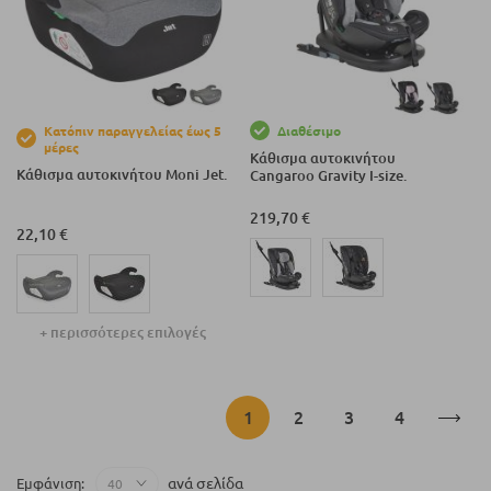
Κατόπιν παραγγελείας έως 5
Διαθέσιμο
μέρες
Κάθισμα αυτοκινήτου
Κάθισμα αυτοκινήτου Moni Jet.
Cangaroo Gravity I-size.
219,70 €
22,10 €
+ περισσότερες επιλογές
Σελίδα
Διαβάζετε
Σελίδα
Σελίδα
Σελίδα
1
2
3
4
αυτή
ανά σελίδα
Εμφάνιση