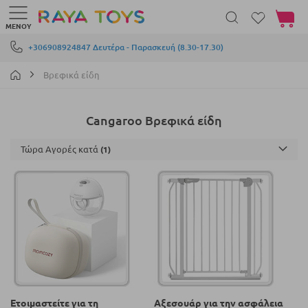
Το καλά
ΜΕΝΟΎ
Μετάβαση στο περιεχόμενο
+306908924847 Δευτέρα - Παρασκευή (8.30-17.30)
Βρεφικά είδη
Cangaroo Βρεφικά είδη
Τώρα Αγορές κατά
Ετοιμαστείτε για τη
Αξεσουάρ για την ασφάλεια