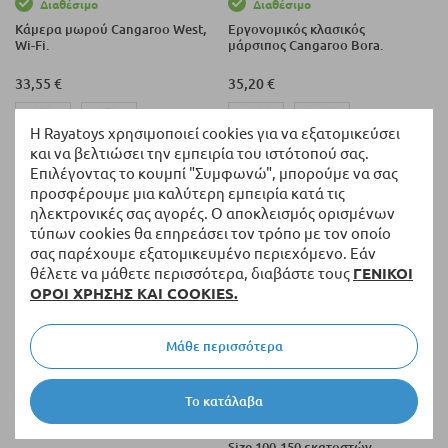
Διαθέσιμο
Διαθέσιμο
Κάμερα μωρού Cangaroo West,
Εργονομικός κλασικός
Wi-Fi.
μάρσιπος Cangaroo Bora.
33,55 €
35,20 €
Η Rayatoys χρησιμοποιεί cookies για να εξατομικεύσει
και να βελτιώσει την εμπειρία του ιστότοπού σας.
Επιλέγοντας το κουμπί "Συμφωνώ", μπορούμε να σας
προσφέρουμε μια καλύτερη εμπειρία κατά τις
ηλεκτρονικές σας αγορές. Ο αποκλεισμός ορισμένων
τύπων cookies θα επηρεάσει τον τρόπο με τον οποίο
σας παρέχουμε εξατομικευμένο περιεχόμενο. Εάν
θέλετε να μάθετε περισσότερα, διαβάστε τους
ΓΕΝΙΚΟΙ
ΟΡΟΙ ΧΡΗΣΗΣ ΚΑΙ COOKIES.
Μάθε περισσότερα
In physical stock
Διαθέσιμο
Το κατάλαβα
Βρεφικό παρκοκρέβατο
Κάθισμα αυτοκινήτου
Cangaroo One touch.
Cangaroo Performance, Isofix, i-
Size 100-150 εκατοστών.