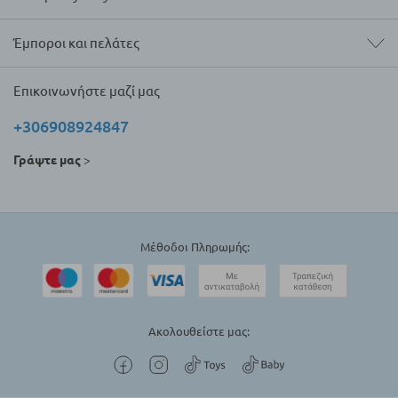
Έμποροι και πελάτες
Επικοινωνήστε μαζί μας
+306908924847
Γράψτε μας
>
Μέθοδοι Πληρωμής:
Ακολουθείστε μας: