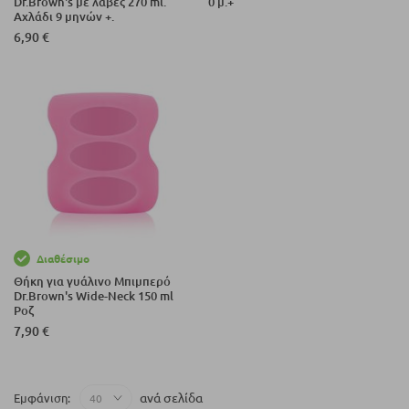
Dr.Brown's με λαβές 270 ml.
0 μ.+
Αχλάδι 9 μηνών +.
6,90 €
Διαθέσιμο
Θήκη για γυάλινο Μπιμπερό
Dr.Brown's Wide-Neck 150 ml
Ροζ
7,90 €
ανά σελίδα
Εμφάνιση