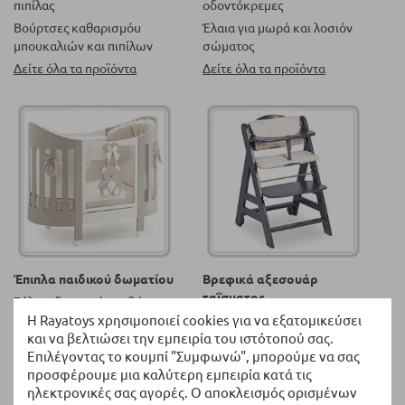
πιπίλας
οδοντόκρεμες
Βούρτσες καθαρισμόυ
Έλαια για μωρά και λοσιόν
μπουκαλιών και πιπίλων
σώματος
Δείτε όλα τα προϊόντα
Δείτε όλα τα προϊόντα
Έπιπλα παιδικού δωματίου
Βρεφικά αξεσουάρ
ταΐσματος
Ξύλινα βρεφικά κρεβάτια
Η Rayatoys χρησιμοποιεί cookies για να εξατομικεύσει
Καρεκλάκια φαγητού
Ξύλινες συρταριέρες και
και να βελτιώσει την εμπειρία του ιστότοπού σας.
ντουλάπες
Ηλεκτρικές Συσκευές
Επιλέγοντας το κουμπί "Συμφωνώ", μπορούμε να σας
Δείτε όλα τα προϊόντα
Δείτε όλα τα προϊόντα
προσφέρουμε μια καλύτερη εμπειρία κατά τις
ηλεκτρονικές σας αγορές. Ο αποκλεισμός ορισμένων