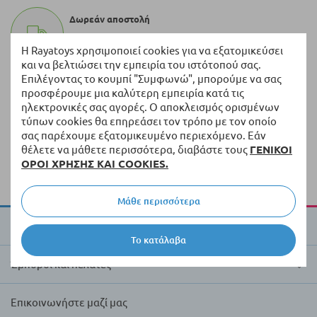
Δωρεάν αποστολή
Για παραγγελίες άνω των 50 EUR*
Η Rayatoys χρησιμοποιεί cookies για να εξατομικεύσει
και να βελτιώσει την εμπειρία του ιστότοπού σας.
Επιλέγοντας το κουμπί "Συμφωνώ", μπορούμε να σας
100.000+ προϊόντα
προσφέρουμε μια καλύτερη εμπειρία κατά τις
Μια ποικιλία από πρωτότυπα προϊόντα πάντα σε
ηλεκτρονικές σας αγορές. Ο αποκλεισμός ορισμένων
απόθεμα
τύπων cookies θα επηρεάσει τον τρόπο με τον οποίο
σας παρέχουμε εξατομικευμένο περιεχόμενο. Εάν
Γρήγορη διανομή
θέλετε να μάθετε περισσότερα, διαβάστε τους
ΓΕΝΙΚΟΙ
Παράδοση εντός 5 εργάσιμων ημερών από τα
ΟΡΟΙ ΧΡΗΣΗΣ ΚΑΙ COOKIES.
διαθέσιμα προϊόντα
Μάθε περισσότερα
Για την Raya Toys
Το κατάλαβα
Έμποροι και πελάτες
Επικοινωνήστε μαζί μας