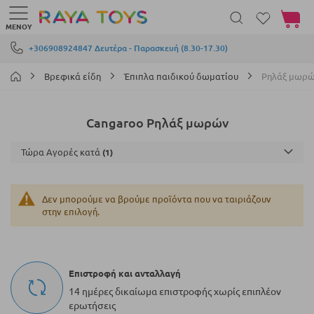
Το καλά
ΜΕΝΟΎ
Μετάβαση στο περιεχόμενο
+306908924847 Δευτέρα - Παρασκευή (8.30-17.30)
Βρεφικά είδη
Έπιπλα παιδικού δωματίου
Ρηλάξ μωρ
Cangaroo Ρηλάξ μωρών
Τώρα Αγορές κατά
Δεν μπορούμε να βρούμε προϊόντα που να ταιριάζουν
στην επιλογή.
Επιστροφή και ανταλλαγή
14 ημέρες δικαίωμα επιστροφής χωρίς επιπλέον
ερωτήσεις