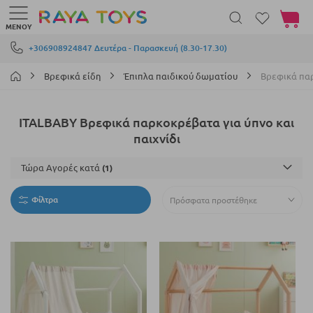
Το καλά
ΜΕΝΟΎ
Μετάβαση στο περιεχόμενο
+306908924847 Δευτέρα - Παρασκευή (8.30-17.30)
Βρεφικά είδη
Έπιπλα παιδικού δωματίου
Βρεφικά παρ
ITALBABY Βρεφικά παρκοκρέβατα για ύπνο και
παιχνίδι
Τώρα Αγορές κατά
Φίλτρα