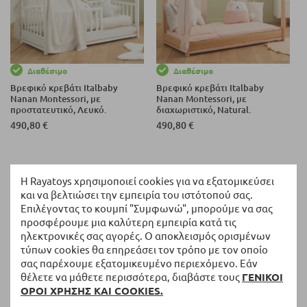
Διαθέσιμο
Διαθέσιμο
Βρεφικό κρεβάτι Italbaby
Βρεφικό κρεβάτι Italbaby
Nanan Montessori, με
Nanan Montessori, με
προστατευτικό, Λευκό.
διαχωριστικό, Natural.
490,80 €
490,80 €
ανά σελίδα
Εμφάνιση
Η Rayatoys χρησιμοποιεί cookies για να εξατομικεύσει
και να βελτιώσει την εμπειρία του ιστότοπού σας.
Επιλέγοντας το κουμπί "Συμφωνώ", μπορούμε να σας
προσφέρουμε μια καλύτερη εμπειρία κατά τις
Επιστροφή και ανταλλαγή
ηλεκτρονικές σας αγορές. Ο αποκλεισμός ορισμένων
14 ημέρες δικαίωμα επιστροφής χωρίς επιπλέον
τύπων cookies θα επηρεάσει τον τρόπο με τον οποίο
ερωτήσεις
σας παρέχουμε εξατομικευμένο περιεχόμενο. Εάν
θέλετε να μάθετε περισσότερα, διαβάστε τους
ΓΕΝΙΚΟΙ
Δωρεάν αποστολή
ΟΡΟΙ ΧΡΗΣΗΣ ΚΑΙ COOKIES.
Για παραγγελίες άνω των 50 EUR*