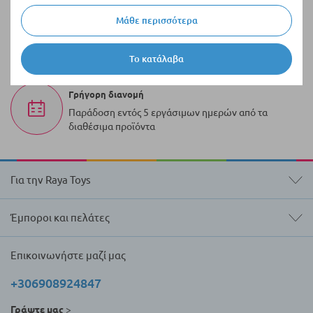
Μάθε περισσότερα
100.000+ προϊόντα
Μια ποικιλία από πρωτότυπα προϊόντα πάντα σε
Το κατάλαβα
απόθεμα
Γρήγορη διανομή
Παράδοση εντός 5 εργάσιμων ημερών από τα
διαθέσιμα προϊόντα
Για την Raya Toys
Έμποροι και πελάτες
Επικοινωνήστε μαζί μας
+306908924847
Γράψτε μας
>