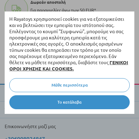
Δωρεάν αποστολή
Για παραγγελίες άνω των 50 EUR*
Η Rayatoys χρησιμοποιεί cookies για να εξατομικεύσει
και να βελτιώσει την εμπειρία του ιστότοπού σας.
100.000+ προϊόντα
Επιλέγοντας το κουμπί "Συμφωνώ", μπορούμε να σας
Μια ποικιλία από πρωτότυπα προϊόντα πάντα σε
προσφέρουμε μια καλύτερη εμπειρία κατά τις
απόθεμα
ηλεκτρονικές σας αγορές. Ο αποκλεισμός ορισμένων
τύπων cookies θα επηρεάσει τον τρόπο με τον οποίο
Γρήγορη διανομή
σας παρέχουμε εξατομικευμένο περιεχόμενο. Εάν
θέλετε να μάθετε περισσότερα, διαβάστε τους
ΓΕΝΙΚΟΙ
Παράδοση εντός 5 εργάσιμων ημερών από τα
ΟΡΟΙ ΧΡΗΣΗΣ ΚΑΙ COOKIES.
διαθέσιμα προϊόντα
Μάθε περισσότερα
Για την Raya Toys
Το κατάλαβα
Έμποροι και πελάτες
Επικοινωνήστε μαζί μας
+306908924847