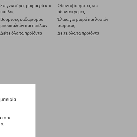
Στεγνωτήρες μπιμπερό και
Οδοντόβουρτσες και
πιπίλας
οδοντόκρεμες
Βούρτσες καθαρισμόυ
Έλαια για μωρά και λοσιόν
μπουκαλιών και πιπίλων
σώματος
Δείτε όλα τα προϊόντα
Δείτε όλα τα προϊόντα
εμπειρία
ο σας
α,