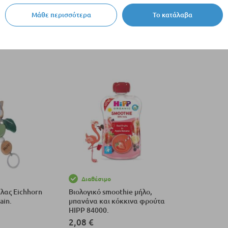
όντα
Δείτε όλα τα προϊόντα
Μάθε περισσότερα
Το κατάλαβα
ανά σελίδα
Ταξινόμηση κατά
Διαθέσιμο
ίλας Eichhorn
Βιολογικό smoothie μήλο,
ain.
μπανάνα και κόκκινα φρούτα
HIPP 84000.
2,08 €