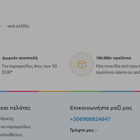
αλάθι
Προσθήκη στο Καλάθι
ανά σελίδα
Δωρεάν αποστολή
100.000+ προϊόντα
Για παραγγελίες άνω των 50
Μια ποικιλία από πρω
EUR*
προϊόντα πάντα σε απ
και πελάτες
Επικοινωνήστε μαζί μας
+306908924847
νδρικής
να παραγγείλω;
Γράψτε μας
>
ροϋποθέσεις