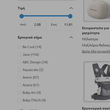
Τιμή
Από:
Έως:
Ετοιμαστείτε για
μητρότητα
Εμπορικό σήμα
Θήλαστρα
Μαξιλάρια θηλασ
στοιχεία
Be Cool
14
Δείτε όλα τα προϊ
στοιχεία
Jane
156
στοιχεία
ABC Design
34
στοιχεία
Aquascale
2
στοιχεία
Avent
87
στοιχεία
Azaria
61
στοιχεία
Baby Art
4
στοιχεία
Baby ITALIA
4
στοιχεία
Baby MATEX
314
Εργονομικά σακί