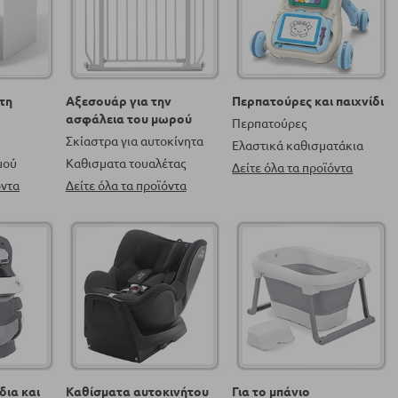
 τη
Αξεσουάρ για την
Περπατούρες και παιχνίδι
ασφάλεια του μωρού
Περπατούρες
Σκίαστρα για αυτοκίνητα
Ελαστικά καθισματάκια
μού
Καθισματα τουαλέτας
Δείτε όλα τα προϊόντα
όντα
Δείτε όλα τα προϊόντα
δια και
Καθίσματα αυτοκινήτου
Για το μπάνιο