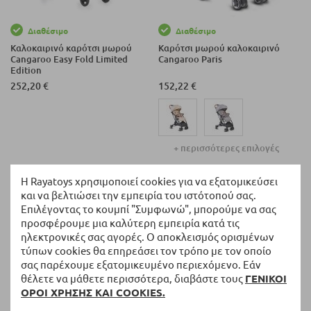
Διαθέσιμο
Διαθέσιμο
Καλοκαιρινό καρότσι μωρού
Καρότσι μωρού καλοκαιρινό
Cangaroo Easy Fold Limited
Cangaroo Paris
Edition
252,20 €
152,22 €
+ περισσότερες επιλογές
Η Rayatoys χρησιμοποιεί cookies για να εξατομικεύσει
και να βελτιώσει την εμπειρία του ιστότοπού σας.
Επιλέγοντας το κουμπί "Συμφωνώ", μπορούμε να σας
προσφέρουμε μια καλύτερη εμπειρία κατά τις
ηλεκτρονικές σας αγορές. Ο αποκλεισμός ορισμένων
τύπων cookies θα επηρεάσει τον τρόπο με τον οποίο
σας παρέχουμε εξατομικευμένο περιεχόμενο. Εάν
θέλετε να μάθετε περισσότερα, διαβάστε τους
ΓΕΝΙΚΟΙ
ΟΡΟΙ ΧΡΗΣΗΣ ΚΑΙ COOKIES.