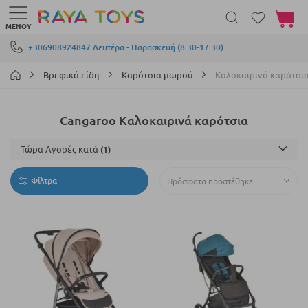
Το καλά
ΜΕΝΟΎ
Μετάβαση στο περιεχόμενο
+306908924847 Δευτέρα - Παρασκευή (8.30-17.30)
Βρεφικά είδη
Καρότσια μωρού
Καλοκαιρινά καρότσι
Cangaroo Καλοκαιρινά καρότσια
Τώρα Αγορές κατά
Φίλτρα