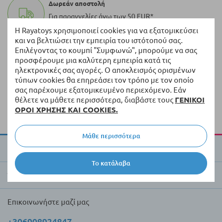
Δωρεάν αποστολή
Για παραγγελίες άνω των 50 EUR*
Η Rayatoys χρησιμοποιεί cookies για να εξατομικεύσει
και να βελτιώσει την εμπειρία του ιστότοπού σας.
100.000+ προϊόντα
Επιλέγοντας το κουμπί "Συμφωνώ", μπορούμε να σας
Μια ποικιλία από πρωτότυπα προϊόντα πάντα σε
προσφέρουμε μια καλύτερη εμπειρία κατά τις
απόθεμα
ηλεκτρονικές σας αγορές. Ο αποκλεισμός ορισμένων
τύπων cookies θα επηρεάσει τον τρόπο με τον οποίο
Γρήγορη διανομή
σας παρέχουμε εξατομικευμένο περιεχόμενο. Εάν
θέλετε να μάθετε περισσότερα, διαβάστε τους
ΓΕΝΙΚΟΙ
Παράδοση εντός 5 εργάσιμων ημερών από τα
ΟΡΟΙ ΧΡΗΣΗΣ ΚΑΙ COOKIES.
διαθέσιμα προϊόντα
Μάθε περισσότερα
Για την Raya Toys
Το κατάλαβα
Έμποροι και πελάτες
Επικοινωνήστε μαζί μας
+306908924847