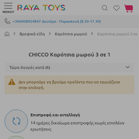
Το καλά
ΜΕΝΟΎ
Μετάβαση στο περιεχόμενο
+306908924847 Δευτέρα - Παρασκευή (8.30-17.30)
Βρεφικά είδη
Καρότσια μωρού
Καρότσια μωρού 3 σε 
CHICCO Καρότσια μωρού 3 σε 1
Τώρα Αγορές κατά
Δεν μπορούμε να βρούμε προϊόντα που να ταιριάζουν
στην επιλογή.
Επιστροφή και ανταλλαγή
14 ημέρες δικαίωμα επιστροφής χωρίς επιπλέον
ερωτήσεις