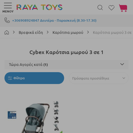
Το καλά
ΜΕΝΟΎ
Μετάβαση στο περιεχόμενο
+306908924847 Δευτέρα - Παρασκευή (8.30-17.30)
Βρεφικά είδη
Καρότσια μωρού
Καρότσια μωρού 3 σε 
Cybex Καρότσια μωρού 3 σε 1
Τώρα Αγορές κατά
Φίλτρα