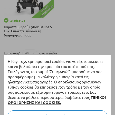
Διαθέσιμο
Καρότσι μωρού Cybex Balios S
Lux: Επιλέξτε εύκολα τη
διαμόρφωσή σας
ανά σελίδα
Εμφάνιση
Η Rayatoys χρησιμοποιεί cookies για να εξατομικεύσει
και να βελτιώσει την εμπειρία του ιστότοπού σας.
Επιλέγοντας το κουμπί "Συμφωνώ", μπορούμε να σας
Επιστροφή και ανταλλαγή
προσφέρουμε μια καλύτερη εμπειρία κατά τις
14 ημέρες δικαίωμα επιστροφής χωρίς επιπλέον
ηλεκτρονικές σας αγορές. Ο αποκλεισμός ορισμένων
ερωτήσεις
τύπων cookies θα επηρεάσει τον τρόπο με τον οποίο
σας παρέχουμε εξατομικευμένο περιεχόμενο. Εάν
Δωρεάν αποστολή
θέλετε να μάθετε περισσότερα, διαβάστε τους
ΓΕΝΙΚΟΙ
Για παραγγελίες άνω των 50 EUR*
ΟΡΟΙ ΧΡΗΣΗΣ ΚΑΙ COOKIES.