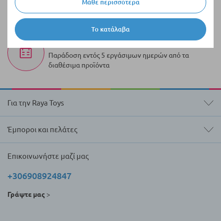
100.000+ προϊόντα
Μάθε περισσότερα
Μια ποικιλία από πρωτότυπα προϊόντα πάντα σε
απόθεμα
Το κατάλαβα
Γρήγορη διανομή
Παράδοση εντός 5 εργάσιμων ημερών από τα
διαθέσιμα προϊόντα
Για την Raya Toys
Έμποροι και πελάτες
Επικοινωνήστε μαζί μας
+306908924847
Γράψτε μας
>