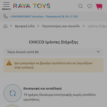
Το καλά
ΜΕΝΟΎ
Μετάβαση στο περιεχόμενο
+306908924847 Δευτέρα - Παρασκευή (8.30-17.30)
Βρεφικά είδη
Περπατούρες και παιχνίδι
Ιμάντες Στήρι
CHICCO Ιμάντες Στήριξης
Τώρα Αγορές κατά
Δεν μπορούμε να βρούμε προϊόντα που να ταιριάζουν
στην επιλογή.
Επιστροφή και ανταλλαγή
14 ημέρες δικαίωμα επιστροφής χωρίς επιπλέον
ερωτήσεις