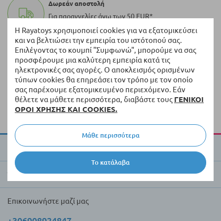
Δωρεάν αποστολή
Για παραγγελίες άνω των 50 EUR*
Η Rayatoys χρησιμοποιεί cookies για να εξατομικεύσει
και να βελτιώσει την εμπειρία του ιστότοπού σας.
100.000+ προϊόντα
Επιλέγοντας το κουμπί "Συμφωνώ", μπορούμε να σας
Μια ποικιλία από πρωτότυπα προϊόντα πάντα σε
προσφέρουμε μια καλύτερη εμπειρία κατά τις
απόθεμα
ηλεκτρονικές σας αγορές. Ο αποκλεισμός ορισμένων
τύπων cookies θα επηρεάσει τον τρόπο με τον οποίο
Γρήγορη διανομή
σας παρέχουμε εξατομικευμένο περιεχόμενο. Εάν
θέλετε να μάθετε περισσότερα, διαβάστε τους
ΓΕΝΙΚΟΙ
Παράδοση εντός 5 εργάσιμων ημερών από τα
ΟΡΟΙ ΧΡΗΣΗΣ ΚΑΙ COOKIES.
διαθέσιμα προϊόντα
Μάθε περισσότερα
Για την Raya Toys
Το κατάλαβα
Έμποροι και πελάτες
Επικοινωνήστε μαζί μας
+306908924847