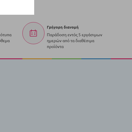
Γρήγορη διανομή
τότυπα
Παράδοση εντός 5 εργάσιμων
όθεμα
ημερών από τα διαθέσιμα
προϊόντα