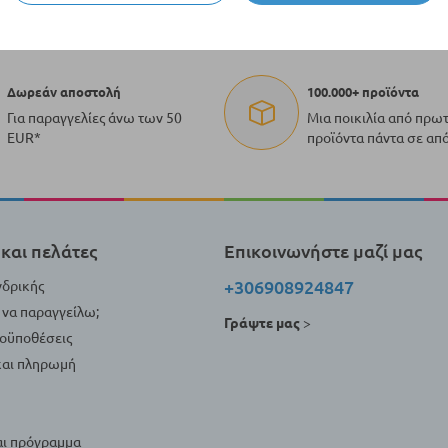
Δωρεάν αποστολή
100.000+ προϊόντα
Για παραγγελίες άνω των 50
Μια ποικιλία από πρω
EUR*
προϊόντα πάντα σε απ
και πελάτες
Επικοινωνήστε μαζί μας
+306908924847
νδρικής
να παραγγείλω;
Γράψτε μας
>
ροϋποθέσεις
αι πληρωμή
αι πρόγραμμα