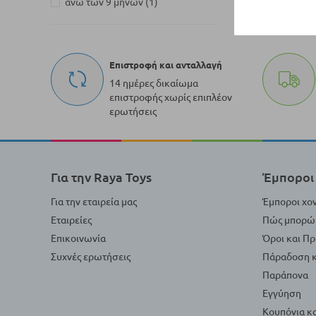
στοιχείο
άνω των 9 μηνών
1
Επιστροφή και ανταλλαγή
14 ημέρες δικαίωμα
επιστροφής χωρίς επιπλέον
ερωτήσεις
Για την Raya Toys
Έμποροι 
Για την εταιρεία μας
Έμποροι χο
Εταιρείες
Πώς μπορώ 
Επικοινωνία
Όροι και Π
Συχνές ερωτήσεις
Πάραδοση κ
Παράπονα
Εγγύηση
Κουπόνια κ